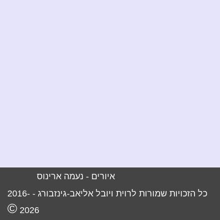
איורים -
נעמה ארינוס
כל הזכויות שמורות לרוית ויובל אליאב-גינזבורג -
2016-
©
2026