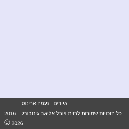
איורים -
נעמה ארינוס
כל הזכויות שמורות לרוית ויובל אליאב-גינזבורג -
2016-
©
2026