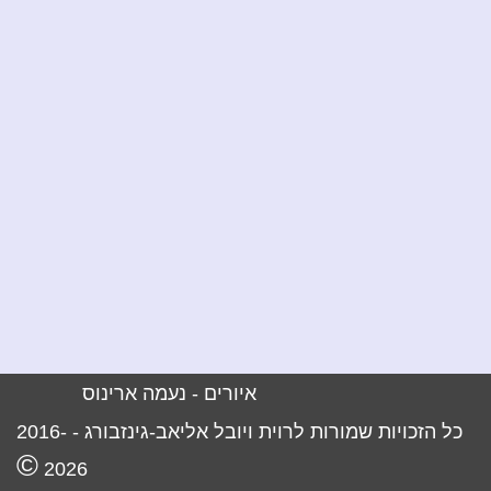
איורים -
נעמה ארינוס
כל הזכויות שמורות לרוית ויובל אליאב-גינזבורג -
2016-
©
2026