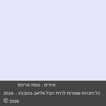
איורים -
נעמה ארינוס
כל הזכויות שמורות לרוית ויובל אליאב-גינזבורג -
2016-
©
2026